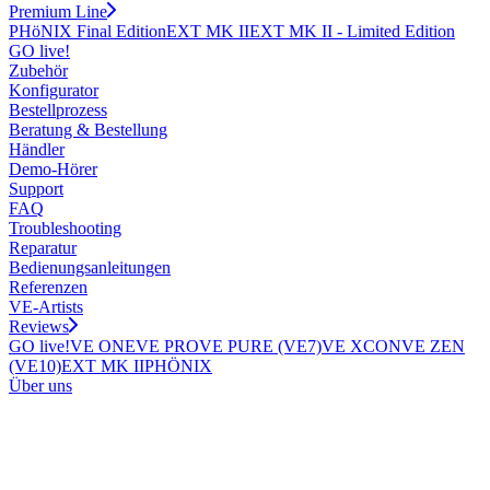
Premium Line
PHöNIX Final Edition
EXT MK II
EXT MK II - Limited Edition
GO live!
Zubehör
Konfigurator
Bestellprozess
Beratung & Bestellung
Händler
Demo-Hörer
Support
FAQ
Troubleshooting
Reparatur
Bedienungsanleitungen
Referenzen
VE-Artists
Reviews
GO live!
VE ONE
VE PRO
VE PURE (VE7)
VE XCON
VE ZEN
(VE10)
EXT MK II
PHÖNIX
Über uns