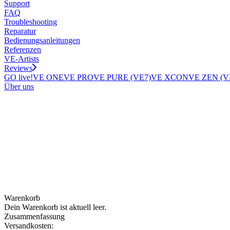
Support
FAQ
Troubleshooting
Reparatur
Bedienungsanleitungen
Referenzen
VE-Artists
Reviews
GO live!
VE ONE
VE PRO
VE PURE (VE7)
VE XCON
VE ZEN (V
Über uns
Warenkorb
Dein Warenkorb ist aktuell leer.
Zusammenfassung
Versandkosten: