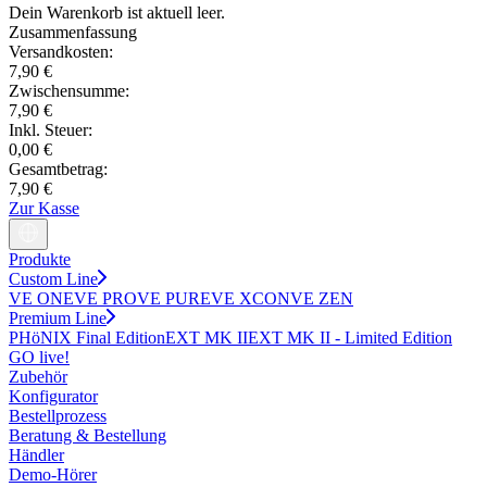
Dein Warenkorb ist aktuell leer.
Zusammenfassung
Versandkosten:
7,90 €
Zwischensumme:
7,90 €
Inkl. Steuer:
0,00 €
Gesamtbetrag:
7,90 €
Zur Kasse
Produkte
Custom Line
VE ONE
VE PRO
VE PURE
VE XCON
VE ZEN
Premium Line
PHöNIX Final Edition
EXT MK II
EXT MK II - Limited Edition
GO live!
Zubehör
Konfigurator
Bestellprozess
Beratung & Bestellung
Händler
Demo-Hörer