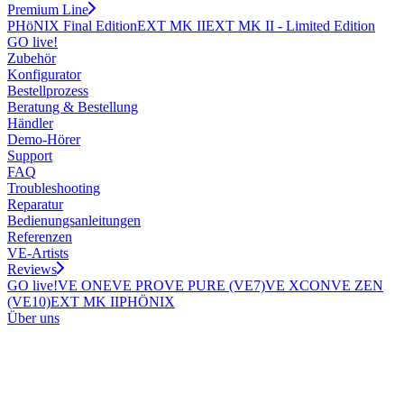
Premium Line
PHöNIX Final Edition
EXT MK II
EXT MK II - Limited Edition
GO live!
Zubehör
Konfigurator
Bestellprozess
Beratung & Bestellung
Händler
Demo-Hörer
Support
FAQ
Troubleshooting
Reparatur
Bedienungsanleitungen
Referenzen
VE-Artists
Reviews
GO live!
VE ONE
VE PRO
VE PURE (VE7)
VE XCON
VE ZEN
(VE10)
EXT MK II
PHÖNIX
Über uns