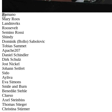
Jan Rohlfing
Palina Rojinski
In Flames
Romano
Mary Roos
Landmvrks
Roosevelt
Semino Rossi
Shindy
Dominik (Bollo) Sabolovic
Tobias Sammet
Apache207
Daniel Schindler
Dirk Schulz
Jost Nickel
Johann Seifert
Sido
Ayliva
Eva Simons
Smile and Burn
Benedikt Stehle
Clueso
Axel Steinbiss
Thomas Stieger
Christina Stürmer