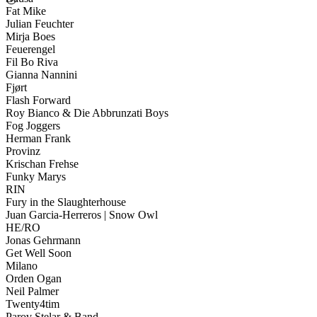
Fat Mike
Julian Feuchter
Mirja Boes
Feuerengel
Fil Bo Riva
Gianna Nannini
Fjørt
Flash Forward
Roy Bianco & Die Abbrunzati Boys
Fog Joggers
Herman Frank
Provinz
Krischan Frehse
Funky Marys
RIN
Fury in the Slaughterhouse
Juan Garcia-Herreros | Snow Owl
HE/RO
Jonas Gehrmann
Get Well Soon
Milano
Orden Ogan
Neil Palmer
Twenty4tim
Parov Stelar & Band