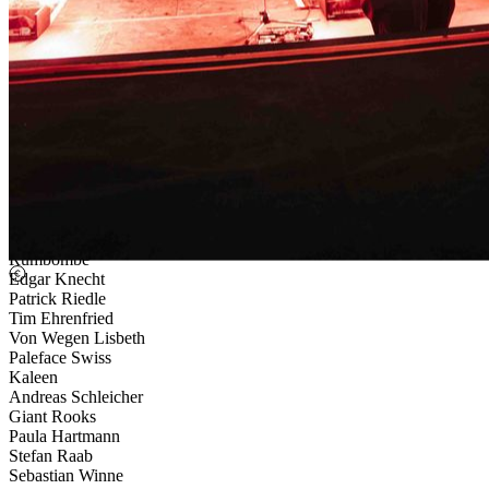
Sarah Engels
Bläck Fööss
Christian Meringolo
Paul Wetz
Die Lärmer
Blumengarten
Frank Zummo
Unheilig
Ski Aggu
Zartmann
Hanna Vaute
Cris Cosmo
Ghost
Rumbombe
Edgar Knecht
Patrick Riedle
Tim Ehrenfried
Von Wegen Lisbeth
Paleface Swiss
Kaleen
Andreas Schleicher
Giant Rooks
Paula Hartmann
Stefan Raab
Sebastian Winne