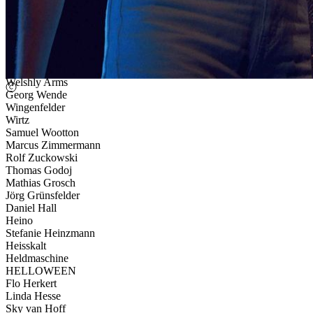
Victory
Völkerball
Tommy Wagner
We Butter the Bread with Butter
Timo Weber
Tobi Weiser
Welshly Arms
Georg Wende
Wingenfelder
Wirtz
Samuel Wootton
Marcus Zimmermann
Rolf Zuckowski
Thomas Godoj
Mathias Grosch
Jörg Grünsfelder
Daniel Hall
Heino
Stefanie Heinzmann
Heisskalt
Heldmaschine
HELLOWEEN
Flo Herkert
Linda Hesse
Sky van Hoff