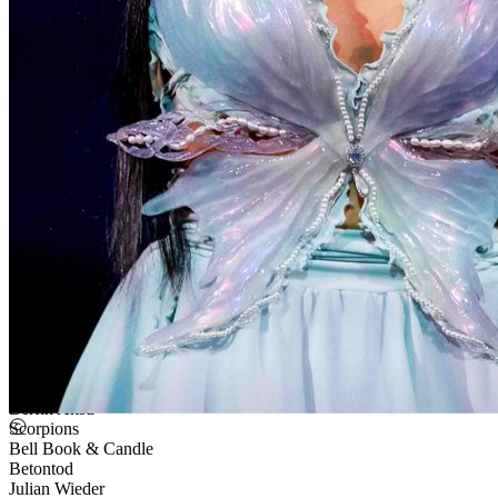
Die Toten Hosen
Måneskin
Casper
Berfin Aksu
Scorpions
Bell Book & Candle
Betontod
Julian Wieder