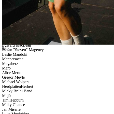
Kreator
Rainer Kremer
Guido Maria Kretschmer
Kytes
Achim Lanzendorf
Lena Meyer-Landrut
Levina
Lindemann
Florian Lipphardt
Edward MacLean
Stefan "Steven" Mageney
Leslie Mandoki
Männersache
Megaherz
Mero
Alice Merton
Gregor Meyle
Michael Wolpers
HerdplattenHerbert
Micky Brühl Band
Miljö
Tim Hepburn
Milky Chance
Jan Miserre
Luke Mockridge