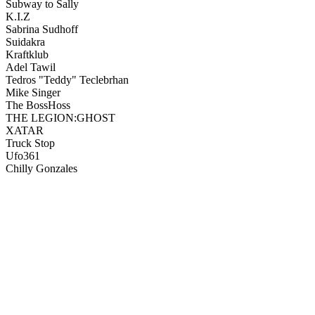
Subway to Sally
K.I.Z
Sabrina Sudhoff
Suidakra
Kraftklub
Adel Tawil
Tedros "Teddy" Teclebrhan
Mike Singer
The BossHoss
THE LEGION:GHOST
XATAR
Truck Stop
Ufo361
Chilly Gonzales