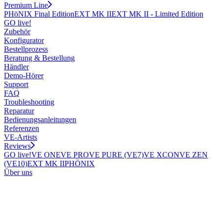
Premium Line
PHöNIX Final Edition
EXT MK II
EXT MK II - Limited Edition
GO live!
Zubehör
Konfigurator
Bestellprozess
Beratung & Bestellung
Händler
Demo-Hörer
Support
FAQ
Troubleshooting
Reparatur
Bedienungsanleitungen
Referenzen
VE-Artists
Reviews
GO live!
VE ONE
VE PRO
VE PURE (VE7)
VE XCON
VE ZEN
(VE10)
EXT MK II
PHÖNIX
Über uns