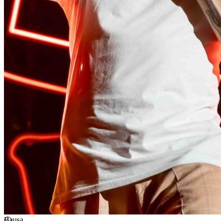
Nimo
Stephan Emig
Emil Bulls
Querbeat
Jochen Etzel
Pat Fa
Bausa