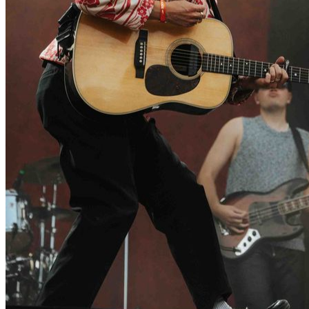
Revolverheld
Erda
RheinlandAkustik
Riverside
Resolve