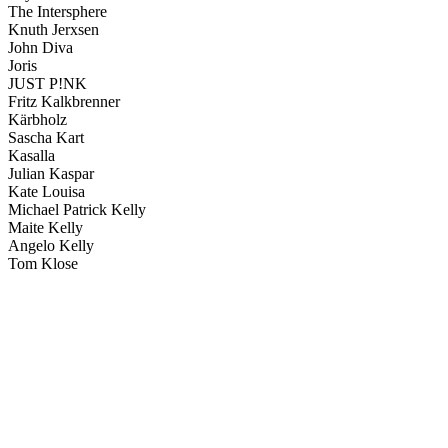
The Intersphere
Knuth Jerxsen
John Diva
Joris
JUST P!NK
Fritz Kalkbrenner
Kärbholz
Sascha Kart
Kasalla
Julian Kaspar
Kate Louisa
Michael Patrick Kelly
Maite Kelly
Angelo Kelly
Tom Klose