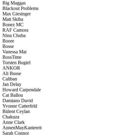
Big Maggas
Blackout Problems
Max Giesinger
Matt Skiba
Bonez MC
RAF Camora
Nina Chuba
Boore
Bosse
Vanessa Mai
BossTime
Torsten Bugiel
ANKOR
Ali Busse
Caliban
Jan Delay
Howard Carpendale
Cat Ballou
Damiano David
Yvonne Catterfeld
Bülent Ceylan
Chakuza
Anne Clark
AnnenMayKantereit
Sarah Connor